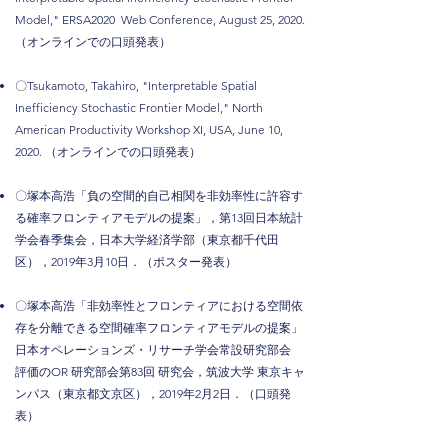
Model," ERSA2020 Web Conference, August 25, 2020
.
（オンラインでの口頭発表）
〇Tsukamoto, Takahiro, "Interpretable Spatial
Inefficiency Stochastic Frontier Model," North
American Productivity Workshop XI, USA, June 10,
2020. （オンラインでの口頭発表）
〇塚本高浩「
負の空間的自己相関を非効率性に許容す
る確率フロンティアモデルの提案
」，第13回日本統計
学会春季集会，日本大学経済学部（東京都千代田
区），2019年3月10日．（ポスター発表）
〇塚本高浩「非効率性とフロンティアにおける空間依
存を分離できる空間確率フロンティアモデルの提案」
日本オペレーションズ・リサーチ学会常設研究部会
評価のOR 研究部会第83回 研究会，筑波大学 東京キャ
ンパス（東京都文京区），2019年2月2日．（口頭発
表）