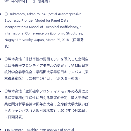
2018年5月26日．（口頭発表）
〇Tsukamoto, Takahiro, "A Spatial Autoregressive
Stochastic Frontier Model for Panel Data
Incorporating a Model of Technical Inefficiency,"
International Conference on Economic Structures,
Nagoya University, Japan, March 29, 2018.（口頭発
表）
〇塚本高浩「非効率性の要因モデルを導入した空間自
己回帰確率フロンティアモデルの提案」，第12回日本
統計学会春季集会，早稲田大学早稲田キャンパス（東
京都新宿区），2018年3月4日．（ポスター発表）
〇塚本高浩「空間確率フロンティアモデルの応用によ
る産業集積が生産性に与える影響の推定」環太平洋産
業連関分析学会第28回年次大会，立命館大学大阪いば
らきキャンパス（大阪府茨木市），2017年10月22日．
（口頭発表）
○Tsukamoto, Takahiro, “An analysis of spatial