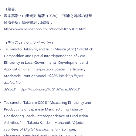
（著書）
塚本高浩・山田光男 編著（2026）『都市と地域の計量
経済分析』勁草書房，260頁．
https://www.keisoshobo.co.jp/book/b10160135.html
（ディスカッションペーパー）
Tsukamoto, Takahiro, and Izuru Maeda (2021) "Yardstick
Competition and Spatial Interdependence of Cost
Efficiency in Local Governments: Development and
Application of an Interpretable Spatial Inefficiency
Stochastic Frontier Model."
SSRN Working Paper
Series
, No.
3993631
.
https://dx.doi.org/10.2139/ssrn.3993631
Tsukamoto, Takahiro (2021) "Measuring Efficiency and
Productivity of Japanese Manufacturing Industry
Considering Spatial Interdependence of Production
Activities." In: Takeda K., Ide I., Muhandiki V. (eds)
Frontiers of Digital Transformation.
Springer,
Singapore.
https://doi.org/10.1007/978-981-15-1358-