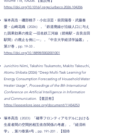
Volume 118, 104206. 【査読有】
https://doi.org/10.1016/j.regsciurbeco.2026.104206
塚本高浩・磯部桃子・小出涼芸・前田陽香・武藤奏
愛・山崎花織（2026），「鉄道廃線が沿線人口に与え
た因果効果の推定 ―旧名鉄三河線（碧南駅－吉良吉田
駅間）の廃止を例に―」，『中京大学経済学論叢』，
第37巻，
pp.
19-33．
https://doi.org/10.18898/0002001001
Junichiro Niimi, Takahiro Tsukamoto, Makito Takeuchi,
Atomu Shibata (2026) "Deep Multi-Task Learning for
Energy Consumption Forecasting of Household Water
Heater Usage",
Proceedings of the 8th International
Conference on Artificial Intelligence in Information
and Communication
. 【査読有】
https://ieeexplore.ieee.org/document/11454253
塚本高浩（2023）「確率フロンティアモデルにおける
生産者間の空間的相互依存関係の考慮」，『経済科
学』，第70巻第4号，
pp.
191-201．【招待