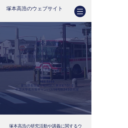
塚本高浩のウェブサイト
塚本高浩
（Tsukamoto, Takahiro）
中京大学 経済学部 経済学科 准教授
Email:
tsukamoto「AT」mecl.chukyo-u.jp
※「AT」はアットマーク（半角）に置き換えて下さい．
Address:
〒466-8666
愛知県名古屋市昭和区八事本町101-2
中京大学名古屋キャンパス14号館343研究室
塚本高浩の研究活動や講義に関するウ