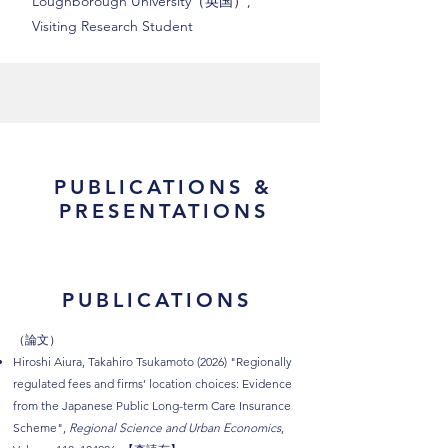
Loughborough University（英国）,
Visiting Research Student
PUBLICATIONS &
PRESENTATIONS
PUBLICATIONS
（論文）
Hiroshi Aiura, Takahiro Tsukamoto (2026) "Regionally
regulated fees and firms’ location choices: Evidence
from the Japanese Public Long-term Care Insurance
Scheme",
Regional Science and Urban Economics
,