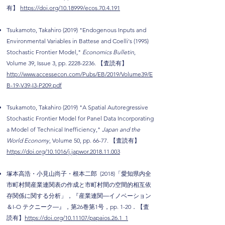
有】
https://doi.org/10.18999/ecos.70.4.191
Tsukamoto, Takahiro (2019) "Endogenous Inputs and
Environmental Variables in Battese and Coelli's (1995)
Stochastic Frontier Model,"
Economics Bulletin
,
Volume 39, Issue 3, pp.
2228-2236
.
【査読有】
http://www.accessecon.com/Pubs/EB/2019/Volume39/E
B-19-V39-I3-P209.pdf
Tsukamoto, Takahiro (2019) "A Spatial Autoregressive
Stochastic Frontier Model for Panel Data Incorporating
a Model of Technical Inefficiency,"
Japan and the
World Economy
, Volume 50, pp. 66-77.
【査読有】
https://doi.org/10.1016/j.japwor.2018.11.003
塚本高浩・小見山尚子・根本二郎 (2018)「愛知県内全
市町村間産業連関表の作成と市町村間の空間的相互依
存関係に関する分析」，『産業連関―イノベーション
＆I-O テクニーク―』，第26巻第1号，pp. 1-20．
【査
読有】
https://doi.org/10.11107/papaios.26.1_1