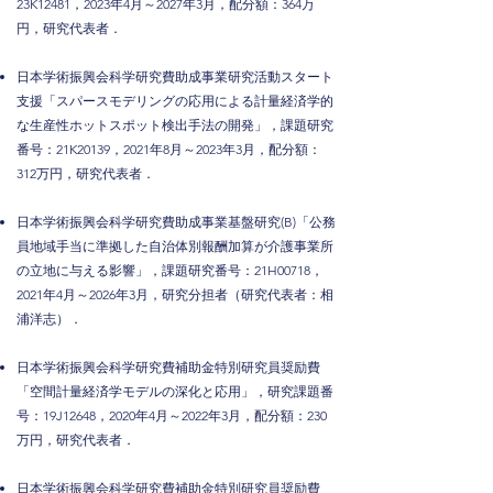
23K12481，2023年4月～2027年3月，配分額：364万
円，研究代表者．
日本学術振興会科学研究費助成事業研究活動スタート
支援「スパースモデリングの応用による計量経済学的
な生産性ホットスポット検出手法の開発」，課題研究
番号：21K20139，2021年8月～2023年3月，配分額：
312万円，研究代表者．
日本学術振興会科学研究費助成事業基盤研究(B)「公務
員地域手当に準拠した自治体別報酬加算が介護事業所
の立地に与える影響」，課題研究番号：21H00718，
2021年4月～2026年3月，研究分担者（研究代表者：相
浦洋志）．
日本学術振興会科学研究費補助金特別研究員奨励費
「空間計量経済学モデルの深化と応用」，研究課題番
号：19J12648，
2020
年4月
～2022年3月，配分額：230
万円，研究代表者．
日本学術振興会科学研究費補助金特別研究員奨励費