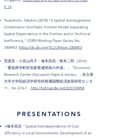
9_14
Tsukamoto, Takahiro (2018) "A Spatial Autoregressive
Combination Stochastic Frontier Model Separating
Spatial Dependence in the Frontier and in Technical
Inefficiency,"
SSRN Working Paper Series
, No.
3306953
.
https://dx.doi.org/10.2139/ssrn.3306953
荒渡良・小見山尚子・塚本高浩・根本二郎（2016）
「愛知県市町村別産業連関表の作成」，『Economic
Research Center Discussion Paper E-Series』，名古屋
大学大学院経済学研究科附属国際経済政策研究センタ
ー，No. E16-7．
http://hdl.handle.net/2237/24958
PRESENTATIONS
○塚本高浩「
Spatial Interdependence of Cost
Efficiency in Local Governments: Development of an